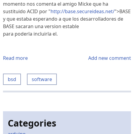
momento nos comenta el amigo Micke que ha
sustituido ACID por
"
http://base.secureideas.net/
">BASE
y que estaba esperando a que los desarrolladores de
BASE sacaran una version estable
para poderla incluirla el.
Read more
about
Add new comment
OpenIDS
1.4
bsd
software
saldra
el
07/01/05
Categories