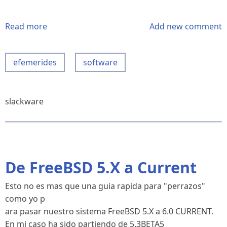
Read more
about
Add new comment
Patrick
Volkerding
efemerides
software
is
back!
slackware
De FreeBSD 5.X a Current
Esto no es mas que una guia rapida para "perrazos"
como yo p
ara pasar nuestro sistema FreeBSD 5.X a 6.0 CURRENT.
En mi caso ha sido partiendo de 5.3BETA5