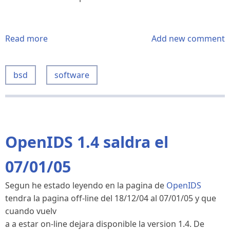
Read more
about
Add new comment
De
FreeBSD
bsd
software
5.X
a
Current
OpenIDS 1.4 saldra el
07/01/05
Segun he estado leyendo en la pagina de
OpenIDS
tendra la pagina off-line del 18/12/04 al 07/01/05 y que
cuando vuelv
a a estar on-line dejara disponible la version 1.4. De